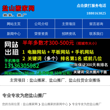
点击拨打服务电话
1880163025
网站主页
公司介绍
主营项目
留言咨询
新闻中心
荣誉资质
招聘资讯
联系我们
主营项目：盐山搬家、盐山搬厂、盐山拉货企业搬场
专业专攻为您盐山搬厂
您的当前位置：
盐山搬家网
盐山搬家的新闻中心
专业专攻为您盐山搬厂